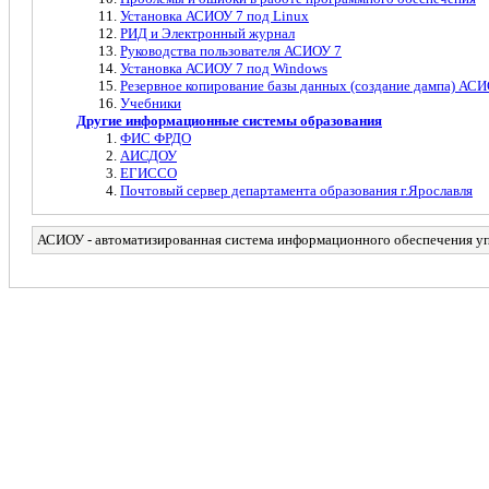
Установка АСИОУ 7 под Linux
РИД и Электронный журнал
Руководства пользователя АСИОУ 7
Установка АСИОУ 7 под Windows
Резервное копирование базы данных (создание дампа) АС
Учебники
Другие информационные системы образования
ФИС ФРДО
АИСДОУ
ЕГИССО
Почтовый сервер департамента образования г.Ярославля
АСИОУ - автоматизированная система информационного обеспечения у