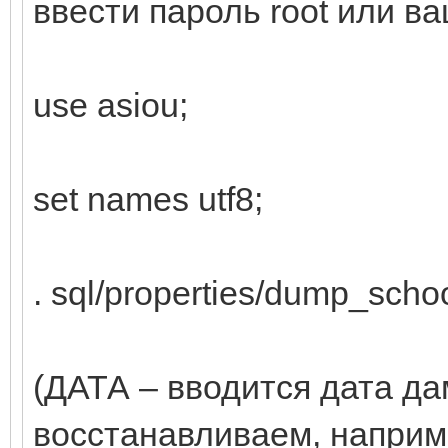
ввести пароль root или в
use asiou;
set names utf8;
. sql/properties/dump_sch
(ДАТА – вводится дата да
восстанавливаем, наприм