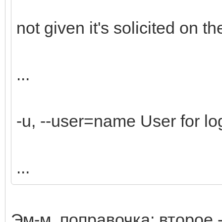
not given it's solicited on the
...
-u, --user=name User for log
...
Эм-м, поправочка: второе 