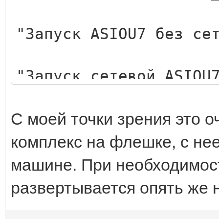
"Запуск ASIOU7 без се
"Запуск сетевой ASIOU
"Запуск сетевой ASIOU
С моей точки зрения это о
комплекс на флешке, с нее
"Запуск ASIOU7", _
машине. При необходимост
развертывается опять же 
"Бэкап базы ASIOU7", 