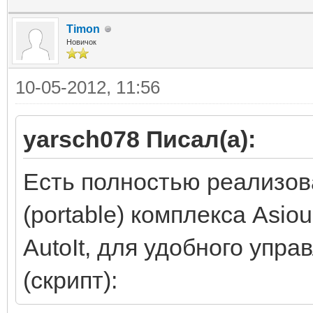
"Запуск только MySQL-
Timon
Новичок
10-05-2012, 11:56
"Запуск только MySQL-
yarsch078 Писал(а):
Есть полностью реализов
(portable) комплекса Asio
AutoIt, для удобного упр
(скрипт):