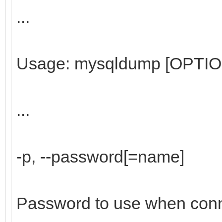
...
Usage: mysqldump [OPTION
...
-p, --password[=name]
Password to use when conne