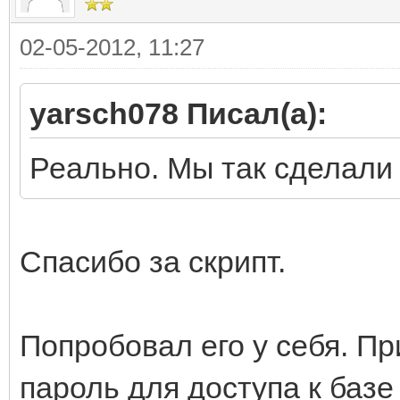
02-05-2012, 11:27
set SS=%time:~6,2%
yarsch078 Писал(а):
set
Реально. Мы так сделали 
BNAME=asiou7_base_%YY
%SS:~-2,2%.sql
Спасибо за скрипт.
echo Backup ASIOU7 da
Попробовал его у себя. П
mysqldump.exe -u asio
пароль для доступа к базе