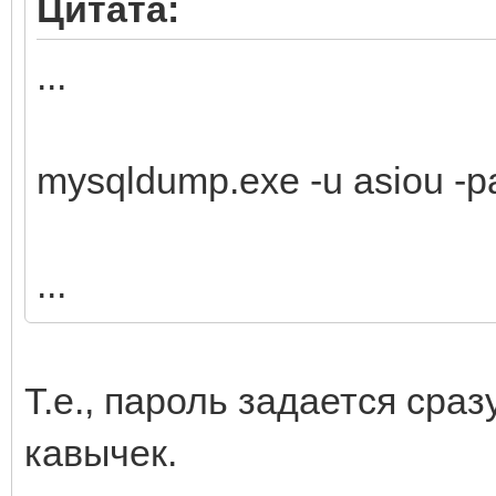
Цитата:
...
mysqldump.exe -u asiou 
...
Т.е., пароль задается сраз
кавычек.