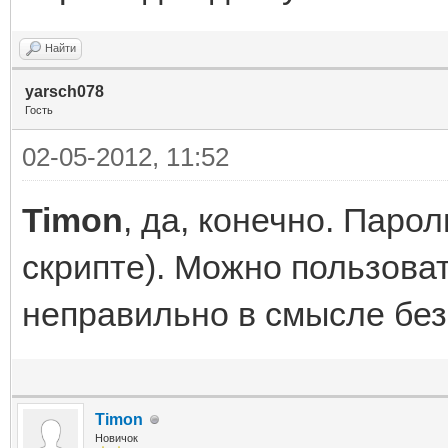
echo Backup complited
Найти
yarsch078
Гость
echo
02-05-2012, 11:52
=====================
Timon
, да, конечно. Паро
скрипте). Можно пользовате
pause
неправильно в смысле без
Timon
Новичок