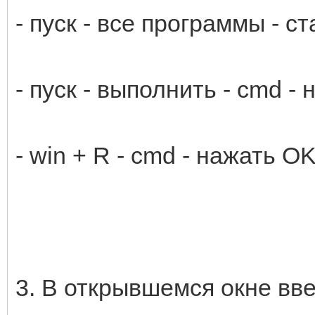
- пуск - все программы - 
- пуск - выполнить - cmd -
- win + R - cmd - нажать O
3. В открывшемся окне в