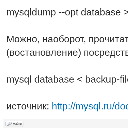
mysqldump --opt database > 
Можно, наоборот, прочита
(востановление) посредст
mysql database < backup-fil
источник:
http://mysql.ru/d
Найти