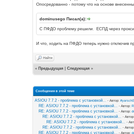
Опосредованно - потому что на основе внесенны
dominusego Писал(а):
С ПФДО проблему решили. ЕСПД через прокси 
И что, ходить на ПФДО теперь нужно отключив п
Найти
«
Предыдущая
|
Следующая
»
Сообщения в этой теме
ASIOU 7.7.2 - проблема с установкой...
- Автор:
#yarsch
RE: ASIOU 7.7.2 - проблема с установкой...
- Автор:
R
RE: ASIOU 7.7.2 - проблема с установкой...
- Автор:
d
RE: ASIOU 7.7.2 - проблема с установкой...
- Авто
RE: ASIOU 7.7.2 - проблема с установкой...
- Ав
RE: ASIOU 7.7.2 - проблема с установкой...
- Авто
RE: ASIOU 7.7.2 - проблема с установкой...
- Автор:
d