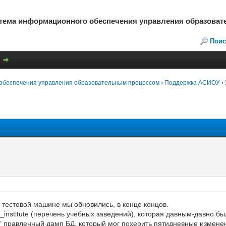
стема информационного обеспечения управления образова
Поис
обеспечения управления образовательным процессом
›
Поддержка АСИОУ
›
 тестовой машине мы обновились, в конце концов.
institute (перечень учебных заведений), которая давным-давно бы
ь" правленный дамп БД, который мог похерить пятидневные изме