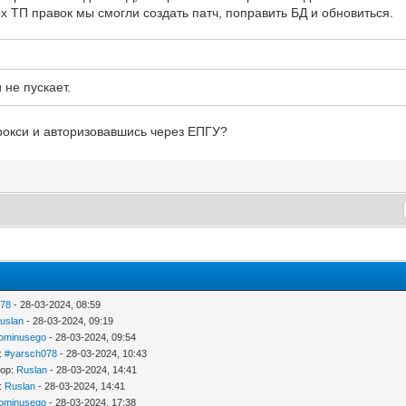
х ТП правок мы смогли создать патч, поправить БД и обновиться.
не пускает.
рокси и авторизовавшись через ЕПГУ?
078
- 28-03-2024, 08:59
uslan
- 28-03-2024, 09:19
ominusego
- 28-03-2024, 09:54
р:
#yarsch078
- 28-03-2024, 10:43
тор:
Ruslan
- 28-03-2024, 14:41
р:
Ruslan
- 28-03-2024, 14:41
ominusego
- 28-03-2024, 17:38