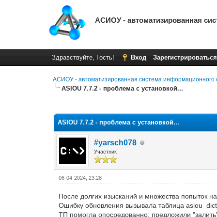
АСИОУ - автоматизированная си
Здравствуйте, Гость!
Вход
Зарегистрироваться
АСИОУ - автоматизированная система информационного 
ASIOU 7.7.2 - проблема с установкой...
Голосов: 0 - Средняя оценка: 0
1
2
3
4
5
ASIOU 7.7.2 - проблема с установкой...
#yarsch078
Участник
06-04-2024, 23:28
После долгих изысканий и множества попыток на
Ошибку обновления вызывала таблица asiou_dict_
ТП помогла опосредованно: предложили "залит