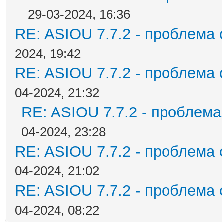
29-03-2024, 16:36
RE: ASIOU 7.7.2 - проблема с
2024, 19:42
RE: ASIOU 7.7.2 - проблема с
04-2024, 21:32
RE: ASIOU 7.7.2 - проблема 
04-2024, 23:28
RE: ASIOU 7.7.2 - проблема с
04-2024, 21:02
RE: ASIOU 7.7.2 - проблема с
04-2024, 08:22