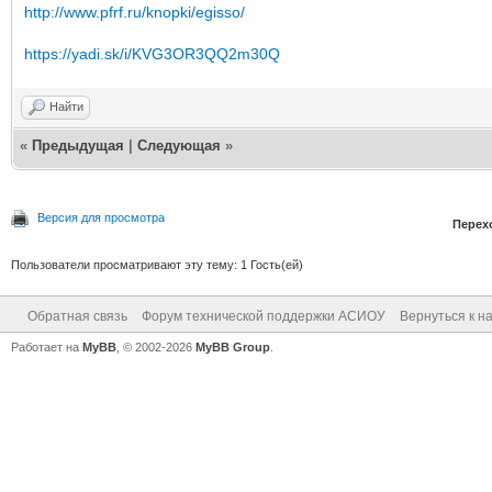
http://www.pfrf.ru/knopki/egisso/
https://yadi.sk/i/KVG3OR3QQ2m30Q
Найти
«
Предыдущая
|
Следующая
»
Версия для просмотра
Перех
Пользователи просматривают эту тему: 1 Гость(ей)
Обратная связь
Форум технической поддержки АСИОУ
Вернуться к н
Работает на
MyBB
, © 2002-2026
MyBB Group
.