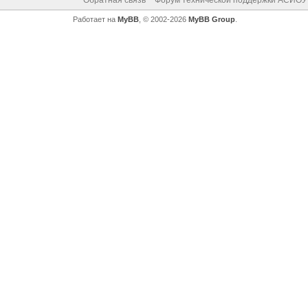
Обратная связь
Форум технической поддержки АСИОУ
Работает на
MyBB
, © 2002-2026
MyBB Group
.