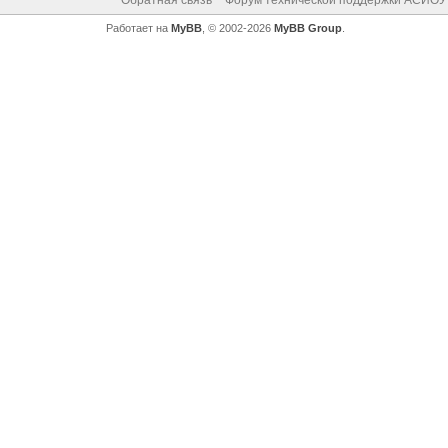
Обратная связь
Форум технической поддержки АСИОУ
Работает на
MyBB
, © 2002-2026
MyBB Group
.