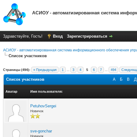
АСИОУ - автоматизированная система инфор
Здравствуйте, Гость!
Вход
Зарегистрироваться
АСИОУ - автоматизированная система информационного обеспечения упр
Список участников
Страницы (494):
« Предыдущая
1
...
3
4
5
6
7
...
494
Следующа
Список участников
А
Б
В
Д
Аватар
Имя пользователя:
PetuhovSergei
Новичок
sve-gonchar
Новичок