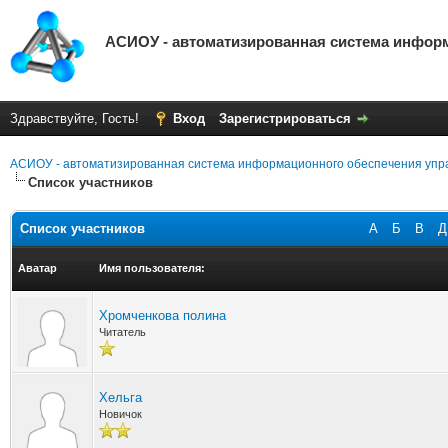
АСИОУ - автоматизированная система инфор
Здравствуйте, Гость!
Вход
Зарегистрироваться
АСИОУ - автоматизированная система информационного обеспечения упр
Список участников
Список участников
А
Б
В
Д
Аватар
Имя пользователя:
Хромченкова полина
Читатель
Хельга
Новичок