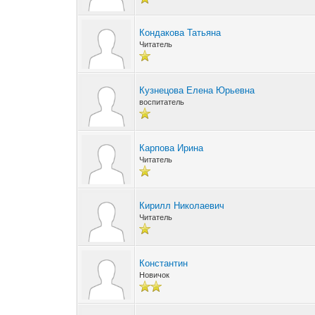
Кондакова Татьяна
Читатель
Кузнецова Елена Юрьевна
воспитатель
Карпова Ирина
Читатель
Кирилл Николаевич
Читатель
Константин
Новичок