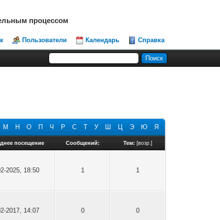
тельным процессом
к
Пользователи
Календарь
Справка
М
Н
О
П
Ч
Р
С
Т
У
Ш
Ц
Э
Ю
Я
днее посещение
Сообщений:
Тем:
[
возр.
]
02-2025, 18:50
1
1
02-2017, 14:07
0
0