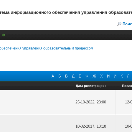
стема информационного обеспечения управления образова
Поис
обеспечения управления образовательным процессом
А
Б
В
Д
Е
Ф
Ж
Х
И
Й
К
Л
Дата регистрации:
После
25-10-2022, 23:00
12-
10-02-2017, 13:18
10-