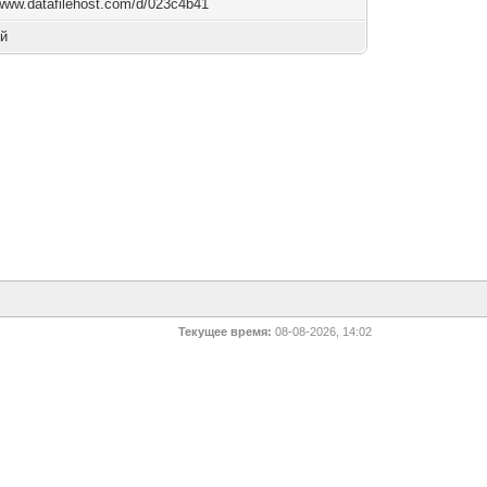
/www.datafilehost.com/d/023c4b41
й
Текущее время:
08-08-2026, 14:02