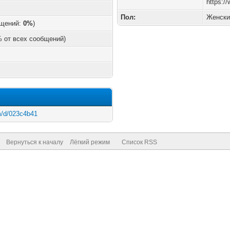
https:/
Пол:
Женски
бщений:
0%
)
 % от всех сообщений)
om/d/023c4b41
Вернуться к началу
Лёгкий режим
Список RSS