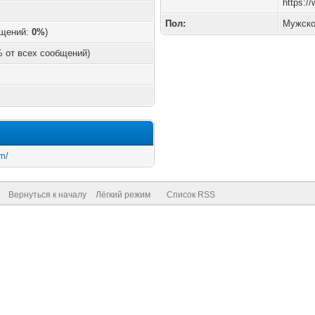
https:/
Пол:
Мужск
бщений:
0%
)
 % от всех сообщений)
m/
Вернуться к началу
Лёгкий режим
Список RSS