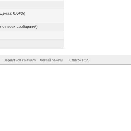
бщений:
0.04%
)
 % от всех сообщений)
Вернуться к началу
Лёгкий режим
Список RSS