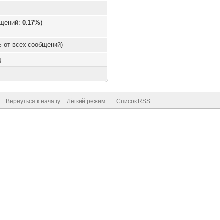
бщений:
0.17%
)
 % от всех сообщений)
д
Вернуться к началу
Лёгкий режим
Список RSS