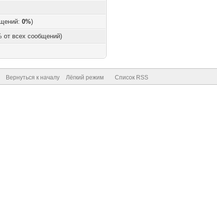
бщений:
0%
)
 % от всех сообщений)
Вернуться к началу
Лёгкий режим
Список RSS