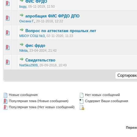
ФИС ФРДО
Голосов: 0 - Средняя оценка: 0 из 5
1
2
3
4
5
bugy
,
05-11-2019, 11:50
апробация ФИС ФРДО ДПО
Голосов: 0 - Средняя оценка: 0 из 5
1
2
3
4
5
Оксана Г.
,
20-11-2018, 12:22
Вопрос по аттестатам прошлых лет
Голосов: 0 - Средняя оценка: 0 из 5
1
2
3
4
5
МБОУ СОШ №3
,
02-11-2020, 11:23
фис фрдо
Голосов: 0 - Средняя оценка: 0 из 5
1
2
3
4
5
Nikita
,
23-04-2024, 21:42
Свидетельство
Голосов: 0 - Средняя оценка: 0 из 5
1
2
3
4
5
NatSko2909
,
26-09-2018, 10:49
Новые сообщения
Нет новых сообщений
Популярная тема (Новые сообщения)
Содержит Ваши сообщения
Популярная тема (Нет новых сообщений)
Перех